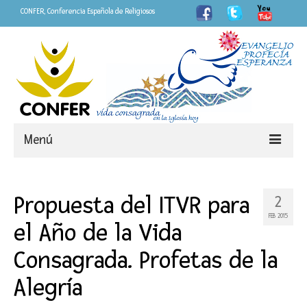
CONFER, Conferencia Española de Religiosos
Menú
Somos
Propuesta del ITVR para
2
CONFER
FEB 2015
el Año de la Vida
LOGO Año de la Vida Consagrada
Consagrada. Profetas de la
«Fieles»
Alegría
Personas que dejan huella