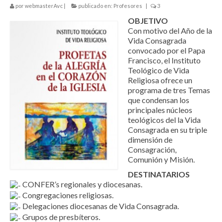
por
webmasterAvc
|
publicado en:
Profesores
|
3
Vivimos
OBJETIVO
Eventos en RyD
Con motivo del Año de la
Vida Consagrada
Ecos de las Jornadas
convocado por el Papa
Francisco, el Instituto
Exposiciones de la Vida Consagrada
Teológico de Vida
Religiosa ofrece un
Semana Nacional de VR_ITVR
programa de tres Temas
que condensan los
Lenguajes
principales núcleos
teológicos del la Vida
Materiales del Año de la Vida Consagrada
Consagrada en su triple
dimensión de
Consagración,
Celebramos
Comunión y Misión.
Vigilia de Oración
DESTINATARIOS
CONFER’s regionales y diocesanas.
Cadena de Oración en las RyD
Congregaciones religiosas.
Delegaciones diocesanas de Vida Consagrada.
Grupos de presbíteros.