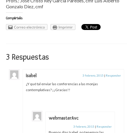
Profs.: José Cristo Rey García Paredes, cmf Luis Alberto
Gonzalo Díez, cmf
Compártelo:
Correo electrónico
Imprimir
3 Respuestas
Isabel
3 febrero, 2015
|
Responder
¿Y qué tal enviar las conferencias a las monjas
contemplativas? ¡¡Gracias!!
webmasterAvc
3 febrero, 2015
|
Responder
Buenos días Isabel, no tenemos las