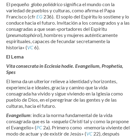
El pequeño
globo poliédrico
significa el mundo con la
variedad de pueblos y culturas, como afirma el Papa
Francisco (cfr
EG
236). El soplo del Espíritu lo sostiene y lo
conduce hacia el futuro. Invitación a los consagrados y a las
consagradas a que sean «portadores del Espíritu
(
pneumatophóroi
), hombres y mujeres auténticamente
espirituales, capaces de fecundar secretamente la
historia» (
VC
6).
El Lema
Vita consecrata in Ecclesia hodie. Evangelium, Prophetia,
Spes
El lema da un ulterior relieve a identidad y horizontes,
experiencia e ideales, gracia y camino que la vida
consagrada ha vivido y sigue viviendo en la Iglesia como
pueblo de Dios, en el peregrinar de las gentes y de las
culturas, hacia el futuro.
Evangelium
: indica la norma fundamental de la vida
consagrada que es la «
sequela Christi
tal y como la propone
el Evangelio» (
PC
2a). Primero como «memoria viviente del
modo de actuar y de existir de Jesús» (
VC
22), después