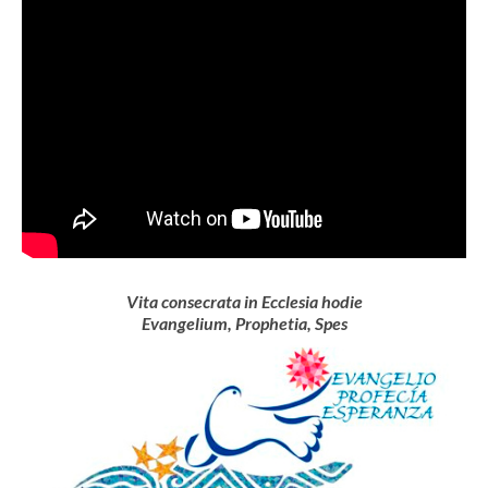
Vivimos
Eventos en RyD
Ecos de las Jornadas
Exposiciones de la Vida Consagrada
Semana Nacional de VR_ITVR
Lenguajes
Materiales del Año de la Vida Consagrada
Vita consecrata in Ecclesia hodie
Evangelium, Prophetia, Spes
Celebramos
Vigilia de Oración
Cadena de Oración en las RyD