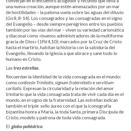
converjan en el encuentro acogedor y fecundo que lleva a
una nueva creación, aunque estén amenazados por un mar
de hostilidades – la paloma vuela sobre las aguas del diluvio
(
Gn
8, 8-14). Los consagrados y las consagradas en el signo
del Evangelio – desde siempre peregrinos entre los pueblos
también por las vías del mar – viven su variedad carismática
y diaconal como «buenos administradores de la multiforme
gracia de Dios» (
1Pd
4,10); marcados por la Cruz de Cristo
hasta el martirio, habitan la historia con la sabiduría del
Evangelio, llevando la Iglesia a que abrace y sane todo lo
humano en Cristo.
Las
tres estrellas
.
Recuerdan la identidad de la vida consagrada en el mundo:
como
confessio Trinitatis, signum fraternitatis
e
servitium
caritatis.
Expresan la circularidad y la relación del amor
trinitario que la vida consagrada trata de vivir cada día en el
mundo, en el signo de la fraternidad. Las estrellan indican
también el triple sello áureo con el que la iconografía
bizantina honra a María, la toda Santa, primera Discípula de
Cristo, modelo y patrona de toda vida consagrada.
El
globo poliédrico
.