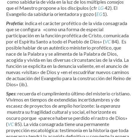
como sabiduría de vida en la luz de los múltiples
consejos
que el Maestro propone a los discípulos (cfr
LG
42). El
Evangelio da sabiduría orientadora y gozo (
EG
1).
Profetia
: indica el carácter profético de la vida consagrada
que se configura «como una forma de especial
participación en la función profética de Cristo, comunicada
por el Espíritu Santo a todo el Pueblo de Dios» (
VC
84). Es
posible hablar de un auténtico ministerio profético, que
nace de la Palabra y se alimenta de la Palabra de Dios,
acogida y vivida en las diversas circunstancias de la vida. La
función se explicita en la denuncia valiente, en el anuncio de
nuevas «visitas» de Dios y «en el escudriñar nuevos caminos
de actuación del Evangelio para la construcción del Reino de
Dios» (
ib.
).
Spes
: recuerda el cumplimiento último del misterio cristiano.
Vivimos en tiempos de extendidas incertidumbres y de
escasez de proyectos de amplio horizonte: la
esperanza
muestra su fragilidad cultural y social, el horizonte es
oscuro porque «parece haberse perdido el rastro de Dios»
(
VC
85). La vida consagrada tiene una permanente
proyección escatológica: testimonia en la historia que toda
esperanza tendrá la acogida definitiva y convierte la espera