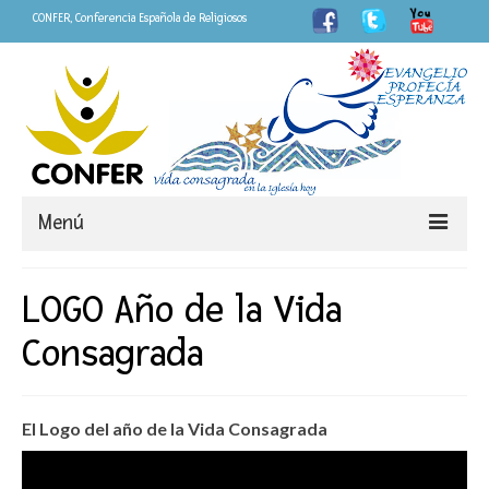
CONFER, Conferencia Española de Religiosos
Menú
Somos
LOGO Año de la Vida
CONFER
Consagrada
LOGO Año de la Vida Consagrada
«Fieles»
El Logo del año de la Vida Consagrada
Personas que dejan huella