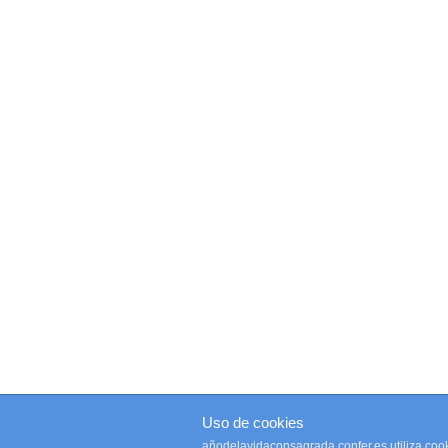
Uso de cookies
añodelavidaconsagrada.confer.es utiliza cook