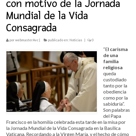
con motivo de la Jornada
Vivimos
Mundial de la Vida
Eventos en RyD
Consagrada
Ecos de las Jornadas
por
webmasterAvc
|
publicado en:
Noticias
|
0
Exposiciones de la Vida Consagrada
“E
l carisma
Semana Nacional de VR_ITVR
de una
familia
Lenguajes
religiosa
queda
Materiales del Año de la Vida Consagrada
custodiado
tanto por la
obediencia
Celebramos
como por la
sabiduría”.
Vigilia de Oración
Son palabras
del Papa
Cadena de Oración en las RyD
Francisco en la homilía celebrada esta tarde en la misa por
la Jornada Mundial de la Vida Consagrada en la Basílica
Vaticana. Recordando a la Virgen María, y el hecho de cómo