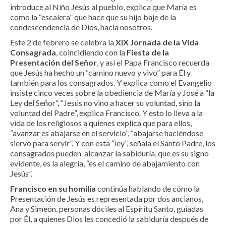
introduce al Niño Jesús al pueblo, explica que María es
como la “escalera” que hace que su hijo baje de la
condescendencia de Dios, hacia nosotros.
Este 2 de febrero se celebra la
XIX
Jornada de la Vida
Consagrada
, coincidiendo con la
Fiesta de la
Presentación del Señor
, y así el Papa Francisco recuerda
que Jesús ha hecho un “camino nuevo y vivo” para Él y
también para los consagrados. Y explica como el Evangelio
insiste cinco veces sobre la obediencia de María y José a “la
Ley del Señor”, “Jesús no vino a hacer su voluntad, sino la
voluntad del Padre”, explica Francisco. Y esto lo lleva a la
vida de los religiosos a quienes explica que para ellos,
“avanzar es abajarse en el servicio”, “abajarse haciéndose
siervo para servir”. Y con esta “ley”, señala el Santo Padre, los
consagrados pueden alcanzar la sabiduría, que es su signo
evidente, es la alegría, “es el camino de abajamiento con
Jesús”.
Francisco en su homilía
continúa hablando de cómo la
Presentación de Jesús es representada por dos ancianos,
Ana y Simeón, personas dóciles al Espíritu Santo, guiadas
por Él, a quienes Dios les concedió la sabiduría después de