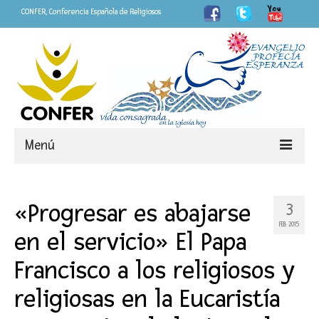
CONFER, Conferencia Española de Religiosos
Menú
Somos
«Progresar es abajarse
3
CONFER
FEB 2015
en el servicio» El Papa
LOGO Año de la Vida Consagrada
Francisco a los religiosos y
«Fieles»
religiosas en la Eucaristía
Personas que dejan huella