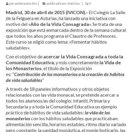
por
webmasterAvc
|
publicado en:
Noticias
|
0
Vivimos
Madrid, 30 de abril de 2015 (IVICON).-
El Colegio La Salle
Eventos en RyD
de la Felguera en Asturias, ha lanzado una iniciativa con
motivo del «
Año de la Vida Consagrada
«. Se trata de una
Ecos de las Jornadas
exposición que está enmarcada dentro de la semana cultural
que todos los años programa el Claustro de Profesores.
Exposiciones de la Vida Consagrada
Este curso se eligió como lema: «Fomentar hábitos
saludables».
Semana Nacional de VR_ITVR
Con el objetivo de
acercar la Vida Consagrada a toda la
Comunidad Educativa
, y más concretamente
la Vida de
Lenguajes
los Monasterios
, el título de la Exposición
es: “
Contribución de los monasterios a la creación de hábitos
Materiales del Año de la Vida Consagrada
de vida saludables
”
A través de 18 paneles informativos y otros objetos
Celebramos
relacionados con las vida monacal, se pretende acercar a
todos los alumnos/as del colegio: Infantil, Primaria y
Vigilia de Oración
Secundaria y a toda la Comunidad Educativa un ejemplo
práctico de hábitos de vida saludables:
la vida de los
Cadena de Oración en las RyD
monasterios
con los hábitos saludables que practicaban:
alimentación sencilla, horarios estables, ritmo diario variado
pero constante, la sanidad monástica, el monje boticario, las