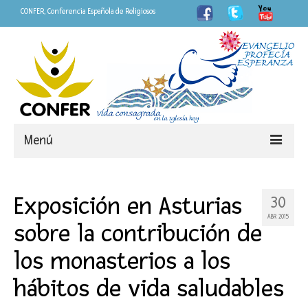
CONFER, Conferencia Española de Religiosos
Menú
Somos
Exposición en Asturias
30
CONFER
ABR 2015
sobre la contribución de
LOGO Año de la Vida Consagrada
los monasterios a los
«Fieles»
hábitos de vida saludables
Personas que dejan huella