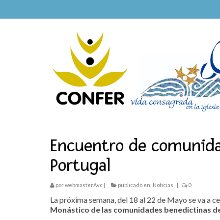
Encuentro de comunida
Portugal
por
webmasterAvc
|
publicado en:
Noticias
|
0
La próxima semana, del 18 al 22 de Mayo se va a c
Monástico de las comunidades benedictinas de