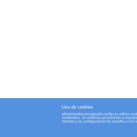
Uso de cookies
añodelavidaconsagrada.confer.es utiliza cook
contenidos. Si continua accediendo a nuestr
mismas y su configuración en nuestra
polític
© 2026 Año de la Vida Consagrada