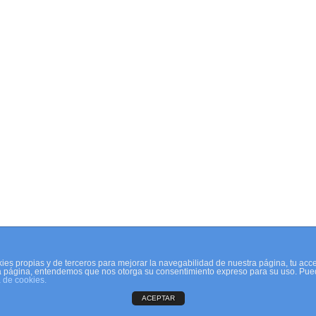
ies propias y de terceros para mejorar la navegabilidad de nuestra página, tu acc
a página, entendemos que nos otorga su consentimiento expreso para su uso. Pue
a de cookies.
ACEPTAR