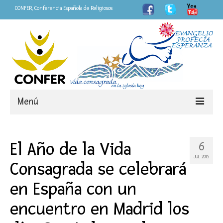
CONFER, Conferencia Española de Religiosos
Menú
Somos
El Año de la Vida
6
CONFER
JUL 2015
Consagrada se celebrará
LOGO Año de la Vida Consagrada
en España con un
«Fieles»
encuentro en Madrid los
Personas que dejan huella