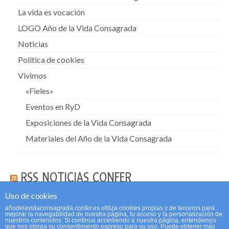
La vida es vocación
LOGO Año de la Vida Consagrada
Noticias
Política de cookies
Vivimos
«Fieles»
Eventos en RyD
Exposiciones de la Vida Consagrada
Materiales del Año de la Vida Consagrada
RSS NOTICIAS CONFER
Uso de cookies
añodelavidaconsagrada.confer.es utiliza cookies propias y de terceros para
mejorar la navegabilidad de nuestra página, tu acceso y la personalización de
nuestros contenidos. Si continua accediendo a nuestra página, entendemos
que nos otorga su consentimiento expreso para su uso. Puede obtener más