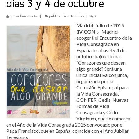
días 3 y 4 de octubre
Vivimos
por
webmasterAvc
|
publicado en:
Noticias
|
0
Eventos en RyD
Madrid, julio de 2015
Ecos de las Jornadas
(IVICON).-
Madrid
acogerá el Encuentro de la
Exposiciones de la Vida Consagrada
Vida Consagrada en
España los días 3 y 4 de
Semana Nacional de VR_ITVR
octubre bajo el lema
“Corazones que desean
Lenguajes
algo grande”. Será una
única iniciativa conjunta,
Materiales del Año de la Vida Consagrada
organizada por la
Comisión Episcopal para
la Vida Consagrada,
Celebramos
CONFER, Cedis, Nuevas
Formas de Vida
Vigilia de Oración
Consagrada y Ordo
Virginum, que se enmarca
Cadena de Oración en las RyD
en el Año de la Vida Consagrada 2015 convocado por el
Papa Francisco, que en España coincide con el Año Jubilar
Teresiano.