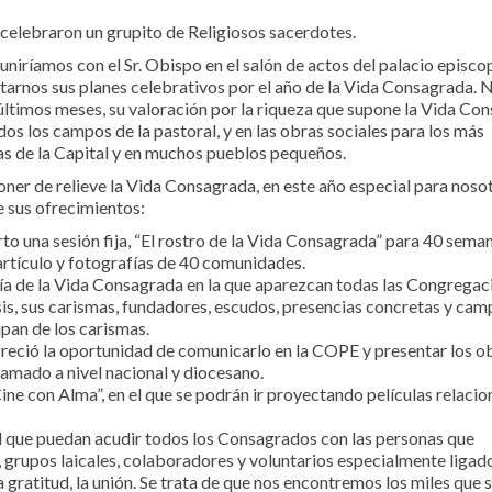
celebraron un grupito de Religiosos sacerdotes.
euniríamos con el Sr. Obispo en el salón de actos del palacio episcop
rnos sus planes celebrativos por el año de la Vida Consagrada. 
últimos meses, su valoración por la riqueza que supone la Vida Co
dos los campos de la pastoral, y en las obras sociales para los más
as de la Capital y en muchos pueblos pequeños.
ner de relieve la Vida Consagrada, en este año especial para nosot
 sus ofrecimientos:
rto una sesión fija, “El rostro de la Vida Consagrada” para 40 seman
artículo y fotografías de 40 comunidades.
ía de la Vida Consagrada en la que aparezcan todas las Congregac
is, sus carismas, fundadores, escudos, presencias concretas y cam
ipan de los carismas.
reció la oportunidad de comunicarlo en la COPE y presentar los ob
amado a nivel nacional y diocesano.
Cine con Alma”, en el que se podrán ir proyectando películas relaci
 al que puedan acudir todos los Consagrados con las personas que
, grupos laicales, colaboradores y voluntarios especialmente ligad
a gratitud, la unión. Se trata de que nos encontremos los miles que