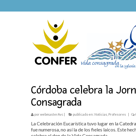
Córdoba celebra la Jorn
Consagrada
por
webmasterAvc
|
publicado en:
Noticias
,
Profesores
|
La Celebración Eucarística tuvo lugar en la Catedral
fue numerosa, no así la de los fieles laicos. Este 
celebre el don de la Vida Consagrada.