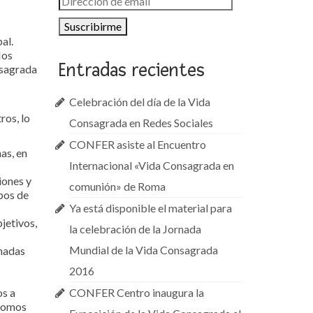
de
email
al.
Nos
Entradas recientes
nsagrada
Celebración del día de la Vida
ros, lo
Consagrada en Redes Sociales
CONFER asiste al Encuentro
as, en
Internacional «Vida Consagrada en
iones y
comunión» de Roma
pos de
Ya está disponible el material para
jetivos,
la celebración de la Jornada
Mundial de la Vida Consagrada
onadas
2016
os a
CONFER Centro inaugura la
 somos