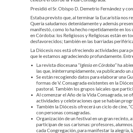
Presidió el Sr. Obispo D. Demetrio Fernández y con
Estaba previsto que, al terminar la Eucaristía nos r
Quería saludarnos detenidamente y además presenta
manifestó, como lo ha hecho repetidamente en los 
en Córdoba: los Religiosos y Religiosas están en to
desfavorecidos; también en las barriadas periféric
La Diócesis nos está ofreciendo actividades para po
que le estamos agradeciendo profundamente. Entre
La revista diocesana “
Iglesia en Córdoba
” ha abie
las que, ininterrumpidamente, va publicando un 
Se están recogiendo datos para elaborar una Gu
formas de V. Consagrada existentes en la Dióces
pastoral. También los grupos laicales que partic
Al comenzar el Año de la Vida Consagrada, se of
actividades y celebraciones que se habían progr
También la Diócesis ofrecerá un ciclo de cine, “
con personas consagradas.
Organización de un festival en un gran recinto,
participan de sus carismas: profesores, alumnos
cada Congregación, para manifestar la alegría, l