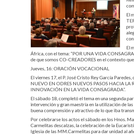
com
El 
TE
pro
ale
con
El 
África, con el tema: “POR UNA VIDA CONSAGRA
de que somos CO-CREADORES en el contexto que n
Jueves, 16: ORACIÓN VOCACIONAL
El viernes 17, el P. José Cristo Rey García Paredes,
NUEVO EN ODRES NUEVOS PASOS HACIA LA 
INNOVACIÓN EN LA VIDA CONSAGRADA”.
El sábado 18, completó el tema en una segunda par
intervención y gran maestría en la utilización de la
buena comprensión y atractivo de lo que iba trans
Por celebrarse los actos el sábado en los Hnos. M
Carmelitas descalzas, la celebración de la Eucaristí
Iglesia de las MM.Carmelitas para dar unidad al año