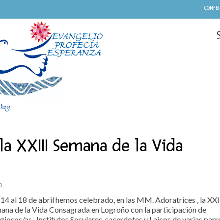
CONFER
la XXIII Semana de la Vida
0
 14 al 18 de abril hemos celebrado, en las MM. Adoratrices , la XXI
ana de la Vida Consagrada en Logroño con la participación de
igiosos/as , Institutos Seculares, sacerdotes y Laicos de varias parr