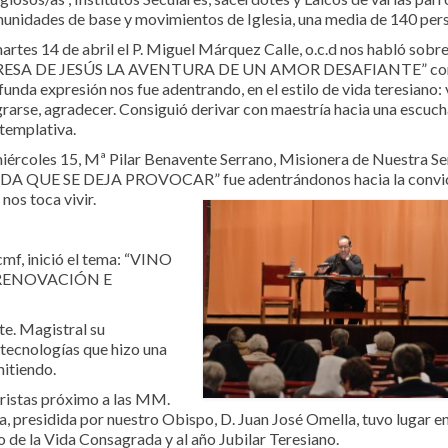
unidades de base y movimientos de Iglesia, una media de 140 per
martes 14 de abril el P. Miguel Márquez Calle, o.c.d nos habló sobr
RESA DE JESÚS LA AVENTURA DE UN AMOR DESAFIANTE” co
funda expresión nos fue adentrando, en el estilo de vida teresiano: v
grarse, agradecer. Consiguió derivar con maestría hacia una escuc
templativa.
miércoles 15, Mª Pilar Benavente Serrano, Misionera de Nuestra S
DA QUE SE DEJA PROVOCAR” fue adentrándonos hacia la convi
os toca vivir.
 cmf, inició el tema: “VINO
RENOVACIÓN E
te. Magistral su
s tecnologías que hizo una
mitiendo.
aristas próximo a las MM.
a, presidida por nuestro Obispo, D. Juan José Omella, tuvo lugar en
 de la Vida Consagrada y al año Jubilar Teresiano.