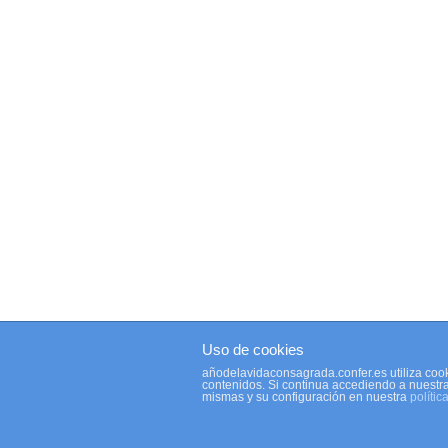
Uso de cookies
añodelavidaconsagrada.confer.es utiliza cook
contenidos. Si continua accediendo a nuestr
mismas y su configuración en nuestra
polític
© 2026 Año de la Vida Consagrada