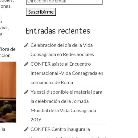
sonas.
de
email
e
n
ivir,
Entradas recientes
ha
Celebración del día de la Vida
eñora de
Consagrada en Redes Sociales
cción
CONFER asiste al Encuentro
Internacional «Vida Consagrada en
comunión» de Roma
Ya está disponible el material para
la celebración de la Jornada
Mundial de la Vida Consagrada
2016
 la
CONFER Centro inaugura la