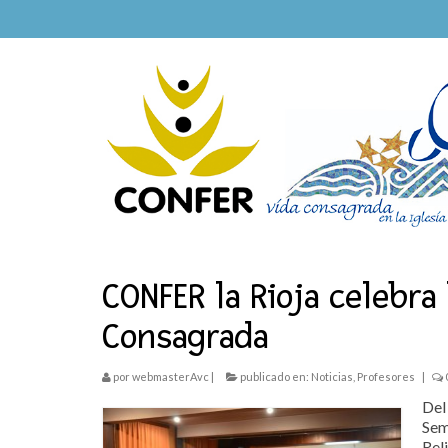
CONFER la Rioja celebra 
Consagrada
por
webmasterAvc
|
publicado en:
Noticias
,
Profesores
|
Del
Sem
Rel