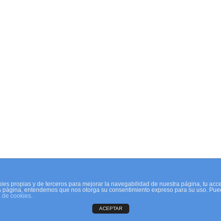
ies propias y de terceros para mejorar la navegabilidad de nuestra página, tu acc
a página, entendemos que nos otorga su consentimiento expreso para su uso. Pue
a de cookies.
ACEPTAR