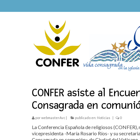
CONFER asiste al Encuen
Consagrada en comuni
por
webmasterAvc
|
publicado en:
Noticias
|
0
La Conferencia Española de religiosos (CONFER), re
vicepresidenta -María Rosario Ríos- y su secretaria
Consagrada en comunión» de Ciudad del Vaticano, Ro