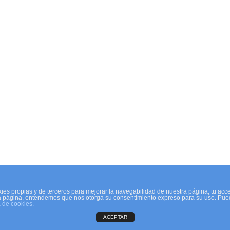
ies propias y de terceros para mejorar la navegabilidad de nuestra página, tu acc
a página, entendemos que nos otorga su consentimiento expreso para su uso. Pue
a de cookies.
ACEPTAR