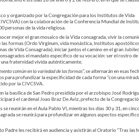
co y organizado por la Congregación para los Institutos de Vida
IVCSVA) con la colaboración de la Conferencia Mundial de Instit
0 personas de la vida religiosa.
nocer mejor el gran mosaico de la Vida consagrada, vivir la comun
 las formas (Ordo Virginum, vida monástica, Institutos apostólicos
mas de Vida Consagrada), iniciar juntos el camino en el gran Jubileo
onsagrados el mandato específico de su vocación: ser el rostro de 
e una fraternidad vivida auténticamente.
mento común en la variedad de las formas
”, se alternarán en esas fec
os para profundizar la especificidad de cada forma “con una mirad
itido por la CIVCSVA.
en la basílica de San Pedro presidida por el arzobispo José Rodríg
ticipará el cardenal Joao Braz De Aviz, prefecto de la Congregació
se reunirán en el Aula Pablo VI, mientras los días 30 y 31, en cinc
agrada se reunirá para profundizar en algunos aspectos específico
to Padre les recibirá en audiencia y asistirán al Oratorio “Tras las h