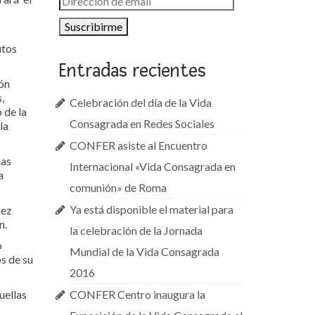
de
email
utos
Entradas recientes
ión
,
Celebración del día de la Vida
 de la
Consagrada en Redes Sociales
la
CONFER asiste al Encuentro
has
Internacional «Vida Consagrada en
a
comunión» de Roma
Ya está disponible el material para
uez
n.
la celebración de la Jornada
o
Mundial de la Vida Consagrada
s de su
2016
uellas
CONFER Centro inaugura la