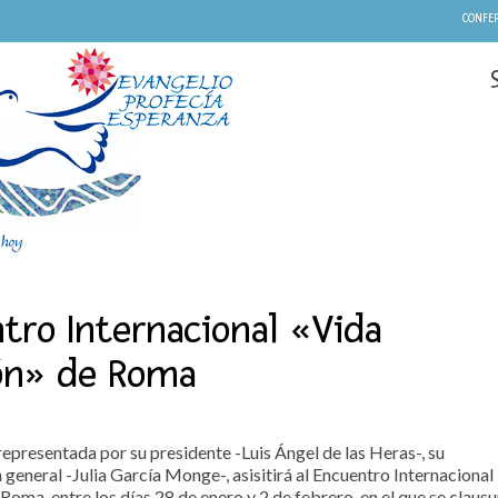
CONFER
tro Internacional «Vida
ón» de Roma
presentada por su presidente -Luis Ángel de las Heras-, su
 general -Julia García Monge-, asisitirá al Encuentro Internacional
ma, entre los días 28 de enero y 2 de febrero, en el que se clausu