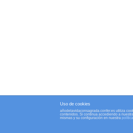
Uso de cookies
añodelavidaconsagrada.confer.es utiliza cook
contenidos. Si continua accediendo a nuestr
mismas y su configuración en nuestra
polític
© 2026 Año de la Vida Consagrada